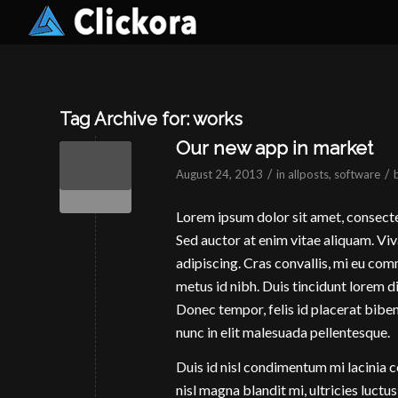
Tag Archive for:
works
Our new app in market
/
/
August 24, 2013
in
allposts
,
software
Lorem ipsum dolor sit amet, consectet
Sed auctor at enim vitae aliquam. Vi
adipiscing. Cras convallis, mi eu com
metus id nibh. Duis tincidunt lorem d
Donec tempor, felis id placerat biben
nunc in elit malesuada pellentesque.
Duis id nisl condimentum mi lacinia c
nisl magna blandit mi, ultricies luctus