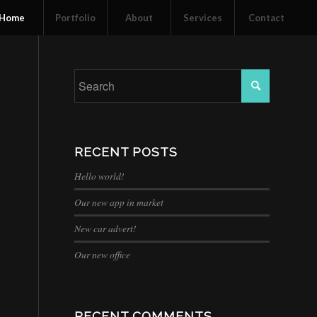
Home
Portfolio
About
Services
Contact
RECENT POSTS
Hello world!
Our new app in market
New car advert!
Our new office
RECENT COMMENTS