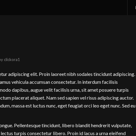
by
clickora1
ur adipiscing elit. Proin laoreet nibh sodales tincidunt adipiscing.
vamus vehicula accumsan consectetur. In interdum facilisis
modo dapibus, augue velit facilisis urna, sit amet posuere turpis
ictum placerat aliquet. Nam sed sapien vel risus adipiscing auctor.
dum, massa est luctus nunc, eget feugiat orci leo eget nunc. Sed eu
ongue. Pellentesque tincidunt, libero blandit hendrerit vulputate,
 lectus turpis consectetur libero. Proin id lacus a urna eleifend