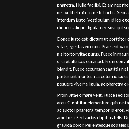
pharetra. Nulla facilisi. Etiam nec r
nec velit et mi ornare lobortis. Aene
interdum justo. Vestibulum id leo ege
rhoncus aliquet ligula, nec suscipit se
Donec justo est, dictum ut porttitor e
vitae, egestas eu enim. Praesent variu
nisl tortor vitae purus. Fusce in maur
orci et ultrices euismod. Proin convall
blandit. Fusce accumsan sagittis nisl
parturient montes, nascetur ridiculus
posuere viverra ligula, ac pharetra o
Proin vitae ornare velit. Fusce sed so
arcu. Curabitur elementum quis nisi a
ac auctor pharetra, tempor id eros. Pra
amet nisi. Sed varius dapibus felis. 
gravida dolor. Pellentesque sodales i