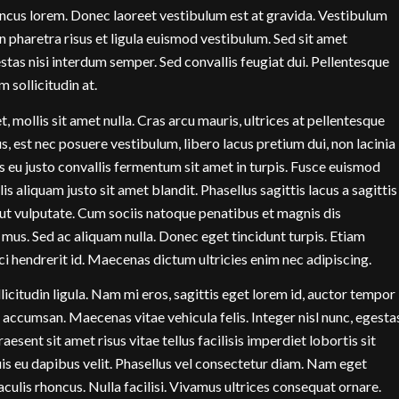
honcus lorem. Donec laoreet vestibulum est at gravida. Vestibulum
an pharetra risus et ligula euismod vestibulum. Sed sit amet
stas nisi interdum semper. Sed convallis feugiat dui. Pellentesque
m sollicitudin at.
t, mollis sit amet nulla. Cras arcu mauris, ultrices at pellentesque
s, est nec posuere vestibulum, libero lacus pretium dui, non lacinia
is eu justo convallis fermentum sit amet in turpis. Fusce euismod
is aliquam justo sit amet blandit. Phasellus sagittis lacus a sagittis
 ut vulputate. Cum sociis natoque penatibus et magnis dis
 mus. Sed ac aliquam nulla. Donec eget tincidunt turpis. Etiam
rci hendrerit id. Maecenas dictum ultricies enim nec adipiscing.
llicitudin ligula. Nam mi eros, sagittis eget lorem id, auctor tempor
 accumsan. Maecenas vitae vehicula felis. Integer nisl nunc, egesta
esent sit amet risus vitae tellus facilisis imperdiet lobortis sit
Duis eu dapibus velit. Phasellus vel consectetur diam. Nam eget
aculis rhoncus. Nulla facilisi. Vivamus ultrices consequat ornare.