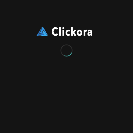
Quisque adipiscing velit luctus tortor ultrices fringilla.
Nunc id lorem tortor. Phasellus quam mi, ultrices in est
ut, placerat accumsan nulla. Pellentesque semper diam
sollicitudin blandit suscipit.
Quisque id commodo purus. Phasellus tellus velit,
ornare ut mauris at, tincidunt ullamcorper erat. Morbi
iaculis purus tortor. Phasellus a felis tempus, cursus
neque vitae, dapibus enim. Maecenas tristique turpis
nec est tempor sagittis eu et felis. Pellentesque blandit
erat pharetra ipsum vulputate condimentum. Sed
ultricies malesuada tortor. Cras nisl dui, mollis ut
condimentum vitae, aliquam sit amet purus. Vestibulum
malesuada est nec neque congue vulputate. Phasellus
quis suscipit quam. Integer tellus sapien, porttitor quis
pellentesque non, volutpat ut justo. Praesent eleifend
est sed nisl malesuada mattis.